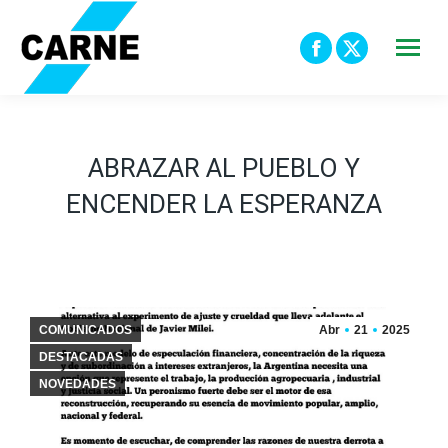
Facebook
X
page
page
opens
opens
in
in
ABRAZAR AL PUEBLO Y
new
new
ENCENDER LA ESPERANZA
window
window
COMUNICADOS
Abr
21
2025
DESTACADAS
NOVEDADES