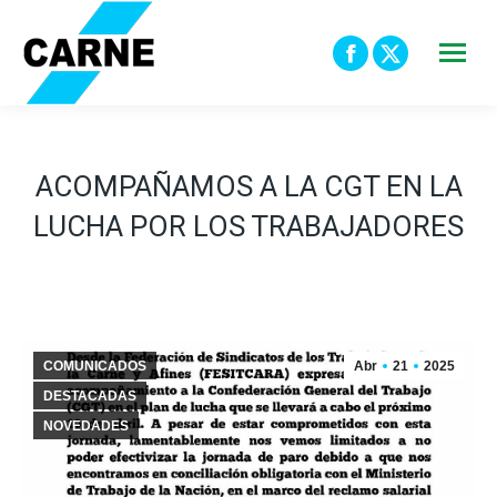
Facebook
X
page
page
opens
opens
in
in
ACOMPAÑAMOS A LA CGT EN LA
new
new
LUCHA POR LOS TRABAJADORES
window
window
COMUNICADOS
Abr
21
2025
DESTACADAS
NOVEDADES