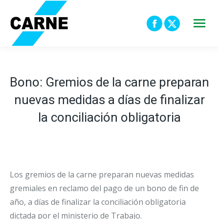
Facebook
X
page
page
opens
opens
in
in
Bono: Gremios de la carne preparan
new
new
nuevas medidas a días de finalizar
window
window
la conciliación obligatoria
Los gremios de la carne preparan nuevas medidas
gremiales en reclamo del pago de un bono de fin de
año, a días de finalizar la conciliación obligatoria
dictada por el ministerio de Trabajo.