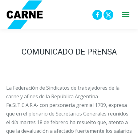
Facebook
X
page
page
opens
opens
in
in
COMUNICADO DE PRENSA
new
new
window
window
La Federación de Sindicatos de trabajadores de la
carne y afines de la República Argentina -
Fe.Si.T.C.A.R.A- con personería gremial 1709, expresa
que en el plenario de Secretarios Generales reunidos
el día martes 18 de febrero ha resuelto que, atento a
que la devaluación a afectado fuertemente los salarios