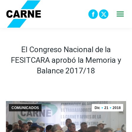
Facebook
X
page
page
opens
opens
in
in
El Congreso Nacional de la
new
new
FESITCARA aprobó la Memoria y
window
window
Balance 2017/18
COMUNICADOS
Dic
21
2018