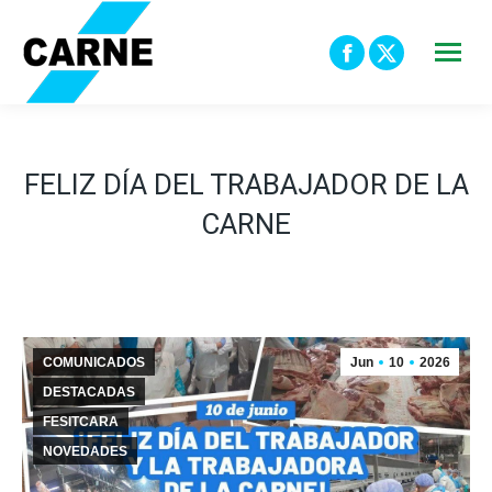
Facebook
X
page
page
opens
opens
in
in
FELIZ DÍA DEL TRABAJADOR DE LA
new
new
CARNE
window
window
COMUNICADOS
Jun
10
2026
DESTACADAS
FESITCARA
NOVEDADES