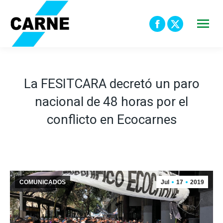
Facebook
X
page
page
opens
opens
in
in
La FESITCARA decretó un paro
new
new
nacional de 48 horas por el
window
window
conflicto en Ecocarnes
COMUNICADOS
Jul
17
2019