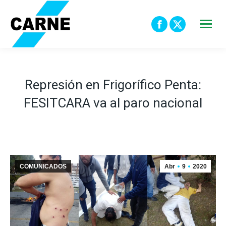
Facebook
X
page
page
opens
opens
in
in
Represión en Frigorífico Penta:
new
new
FESITCARA va al paro nacional
window
window
COMUNICADOS
Abr
9
2020