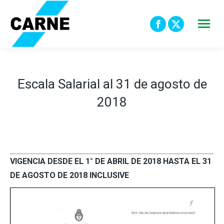
Facebook
X
page
page
opens
opens
in
in
Escala Salarial al 31 de agosto de
new
new
2018
window
window
VIGENCIA DESDE EL 1° DE ABRIL DE 2018 HASTA EL 31
DE AGOSTO DE 2018 INCLUSIVE