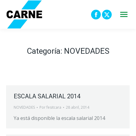
Facebook
X
page
page
opens
opens
in
in
Categoría:
NOVEDADES
new
new
window
window
ESCALA SALARIAL 2014
NOVEDADES
Por
fesitcara
28 abril, 2014
Ya está disponible la escala salarial 2014